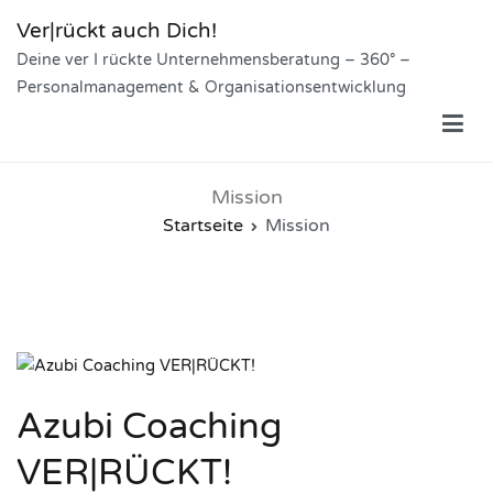
Zum
Ver|rückt auch Dich!
Inhalt
Deine ver I rückte Unternehmensberatung – 360° –
springen
Personalmanagement & Organisationsentwicklung
Mission
Startseite
Mission
Azubi Coaching
VER|RÜCKT!