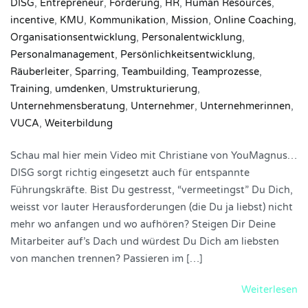
DISG
,
Entrepreneur
,
Förderung
,
HR
,
Human Resources
,
incentive
,
KMU
,
Kommunikation
,
Mission
,
Online Coaching
,
Organisationsentwicklung
,
Personalentwicklung
,
Personalmanagement
,
Persönlichkeitsentwicklung
,
Räuberleiter
,
Sparring
,
Teambuilding
,
Teamprozesse
,
Training
,
umdenken
,
Umstrukturierung
,
Unternehmensberatung
,
Unternehmer
,
Unternehmerinnen
,
VUCA
,
Weiterbildung
Schau mal hier mein Video mit Christiane von YouMagnus…
DISG sorgt richtig eingesetzt auch für entspannte
Führungskräfte. Bist Du gestresst, “vermeetingst” Du Dich,
weisst vor lauter Herausforderungen (die Du ja liebst) nicht
mehr wo anfangen und wo aufhören? Steigen Dir Deine
Mitarbeiter auf’s Dach und würdest Du Dich am liebsten
von manchen trennen? Passieren im […]
Weiterlesen