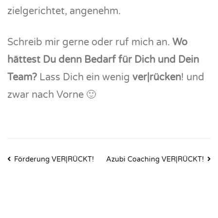
zielgerichtet, angenehm.
Schreib mir gerne oder ruf mich an.
Wo
hättest Du denn Bedarf für Dich und Dein
Team?
Lass Dich ein wenig
ver|rücken
! und
zwar nach Vorne 🙂
Beitragsnavigation
Förderung VER|RÜCKT!
Azubi Coaching VER|RÜCKT!