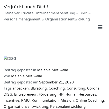
Zum
Ver|rückt auch Dich!
Inhalt
Deine ver I rückte Unternehmensberatung – 360° –
springen
Personalmanagement & Organisationsentwicklung
Beitrag gepostet in
Melanie Motiwalla
Von
Melanie Motiwalla
Beitrag gepostet am
September 21, 2020
Tags
anpacken
,
BEratung
,
Coaching
,
Consulting
,
Corona
,
DISG
,
Entrepreneur
,
Förderung
,
HR
,
Human Resources
,
incentive
,
KMU
,
Kommunikation
,
Mission
,
Online Coaching
,
Organisationsentwicklung
,
Personalentwicklung
,