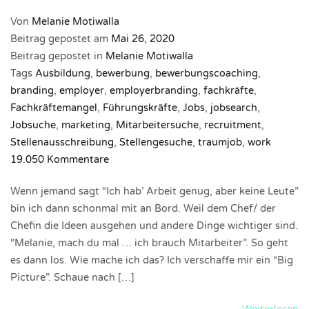
Von
Melanie Motiwalla
Beitrag gepostet am
Mai 26, 2020
Beitrag gepostet in
Melanie Motiwalla
Tags
Ausbildung
,
bewerbung
,
bewerbungscoaching
,
branding
,
employer
,
employerbranding
,
fachkräfte
,
Fachkräftemangel
,
Führungskräfte
,
Jobs
,
jobsearch
,
Jobsuche
,
marketing
,
Mitarbeitersuche
,
recruitment
,
Stellenausschreibung
,
Stellengesuche
,
traumjob
,
work
zu
19.050 Kommentare
Meine
Wenn jemand sagt “Ich hab’ Arbeit genug, aber keine Leute”
VER|RÜCKT-
bin ich dann schonmal mit an Bord. Weil dem Chef/ der
en
Chefin die Ideen ausgehen und andere Dinge wichtiger sind.
Stellenausschreibungen!
“Melanie, mach du mal … ich brauch Mitarbeiter”. So geht
es dann los. Wie mache ich das? Ich verschaffe mir ein “Big
Picture”. Schaue nach […]