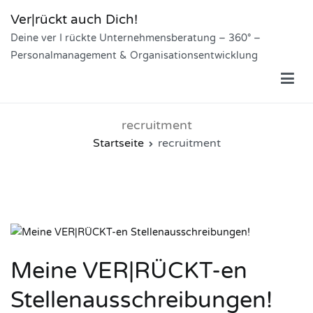
Zum
Ver|rückt auch Dich!
Inhalt
Deine ver I rückte Unternehmensberatung – 360° –
springen
Personalmanagement & Organisationsentwicklung
recruitment
Startseite
recruitment
Meine VER|RÜCKT-en
Stellenausschreibungen!